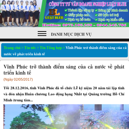
DANH MỤC DỊCH VỤ
Trang chủ
>
Tin tức
>
Tin Tổng hợp
>
Vĩnh Phúc trở thành điểm sáng của cả
nước về phát triển kinh tế
Vĩnh Phúc trở thành điểm sáng của cả nước về phát
triển kinh tế
(Ngày 02/05/2017)
Tối 28.12.2016, tỉnh Vĩnh Phúc đã tổ chức Lễ kỷ niệm 20 năm tái lập tỉnh
và đón nhận Huân chương Lao động hạng Nhất tại Quảng trường Hồ Chí
Minh (trung tâm...