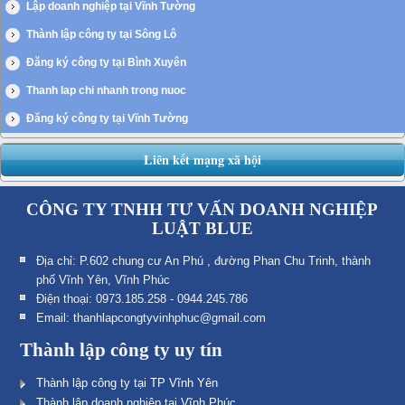
Lập doanh nghiệp tại Vĩnh Tường
Thành lập công ty tại Sông Lô
Đăng ký công ty tại Bình Xuyên
Thanh lap chi nhanh trong nuoc
Đăng ký công ty tại Vĩnh Tường
Liên kết mạng xã hội
CÔNG TY TNHH TƯ VẤN DOANH NGHIỆP
LUẬT BLUE
Địa chỉ: P.602 chung cư An Phú , đường Phan Chu Trinh, thành
phố Vĩnh Yên, Vĩnh Phúc
Điện thoại: 0973.185.258 - 0944.245.786
Email: thanhlapcongtyvinhphuc@gmail.com
Thành lập công ty uy tín
Thành lập công ty tại TP Vĩnh Yên
Thành lập doanh nghiệp tại Vĩnh Phúc