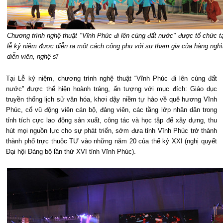
Chương trình nghệ thuật "Vĩnh Phúc đi lên cùng đất nước" được tổ chức tạ
lễ kỷ niệm được diễn ra một cách công phu với sự tham gia của hàng nghì
diễn viên, nghệ sĩ
Tại Lễ kỷ niệm, chương trình nghệ thuật “Vĩnh Phúc đi lên cùng đất
nước” được thể hiện hoành tráng, ấn tượng với mục đích: Giáo dục
truyền thống lịch sử văn hóa, khơi dậy niềm tự hào về quê hương Vĩnh
Phúc, cổ vũ động viên cán bộ, đảng viên, các tầng lớp nhân dân trong
tỉnh tích cực lao động sản xuất, công tác và học tập để xây dựng, thu
hút mọi nguồn lực cho sự phát triển, sớm đưa tỉnh Vĩnh Phúc trở thành
thành phố trực thuộc TƯ vào những năm 20 của thế kỷ XXI (nghị quyết
Đại hội Đảng bộ lần thứ XVI tỉnh Vĩnh Phúc).