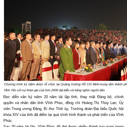
Chương trình kỷ niệm được tổ chức tại Quảng trường Hồ Chí Minh-trung tâm thành p
Vĩnh Yên với sự tham gia của hơn 2000 đại biểu và hàng nghìn người dân.
Đọc diễn văn kỷ niệm 20 năm tái lập tỉnh, thay mặt Đảng bộ, chính
quyền và nhân dân tỉnh Vĩnh Phúc, đồng chí Hoàng Thị Thúy Lan, Ủy
viên Trung ương Đảng, Bí thư Tỉnh ủy, Trưởng đoàn Đại biểu Quốc hội
khóa XIV của tỉnh đã điểm lại quá trình hình thành và phát triển của Vĩnh
Phúc.
Sau 20 năm tái lập, Vĩnh Phúc đã đạt được nhiều thành tựu quan trọng